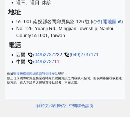
週三、週日: 休診
地址
551001 南投縣名間鄉員集路 126 號 (👉
打開地圖
)
No. 126, Yuanji Rd., Mingjian Township, Nantou
County 551001, Taiwan
電話
西醫:
(049)2737
222
,
(049)2737171
中醫:
(049)2737
111
依據
醫療機構網際網路資訊管理辦法
聲明：
禁止任何網際網路服務業者轉錄其網路資訊之內容供人點閱。但以網路搜尋或超連
結方式，進入本診所之網域直接點閱者，不在此限。
關於文和西醫佑生中醫聯合診所